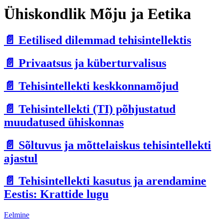
Ühiskondlik Mõju ja Eetika
📄️
Eetilised dilemmad tehisintellektis
📄️
Privaatsus ja küberturvalisus
📄️
Tehisintellekti keskkonnamõjud
📄️
Tehisintellekti (TI) põhjustatud
muudatused ühiskonnas
📄️
Sõltuvus ja mõttelaiskus tehisintellekti
ajastul
📄️
Tehisintellekti kasutus ja arendamine
Eestis: Krattide lugu
Eelmine