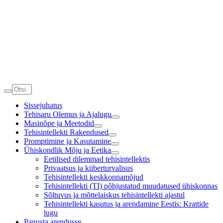
Sissejuhatus
Tehisaru Olemus ja Ajalugu
Masinõpe ja Meetodid
Tehisintellekti Rakendused
Promptimine ja Kasutamine
Ühiskondlik Mõju ja Eetika
Eetilised dilemmad tehisintellektis
Privaatsus ja küberturvalisus
Tehisintellekti keskkonnamõjud
Tehisintellekti (TI) põhjustatud muudatused ühiskonnas
Sõltuvus ja mõttelaiskus tehisintellekti ajastul
Tehisintellekti kasutus ja arendamine Eestis: Krattide
lugu
Panusta arendusse