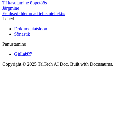
TI kasutamine õppetöös
Järgmine
Eetilised dilemmad tehisintellektis
Lehed
Dokumentatsioon
Sõnastik
Panustamine
GitLab
Copyright © 2025 TalTech AI Doc. Built with Docusaurus.