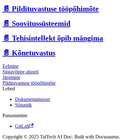
📄️
Pildituvastuse tööpõhimõte
📄️
Soovitussüsteemid
📄️
Tehisintellekt õpib mängima
📄️
Kõnetuvastus
Eelmine
Sügavõppe alused
Järgmine
Pildituvastuse tööpõhimõte
Lehed
Dokumentatsioon
Sõnastik
Panustamine
GitLab
Copyright © 2025 TalTech AI Doc. Built with Docusaurus.