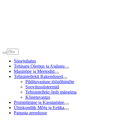
Sissejuhatus
Tehisaru Olemus ja Ajalugu
Masinõpe ja Meetodid
Tehisintellekti Rakendused
Pildituvastuse tööpõhimõte
Soovitussüsteemid
Tehisintellekt õpib mängima
Kõnetuvastus
Promptimine ja Kasutamine
Ühiskondlik Mõju ja Eetika
Panusta arendusse